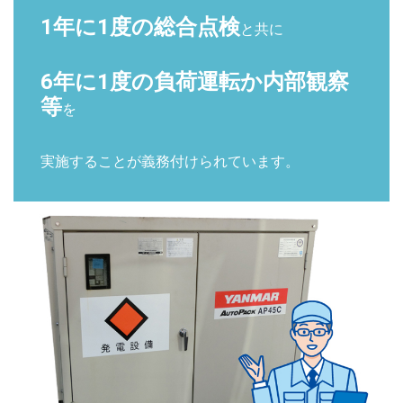
1年に1度の総合点検
と共に
6年に1度の負荷運転か内部観察
等
を
実施することが義務付けられています。