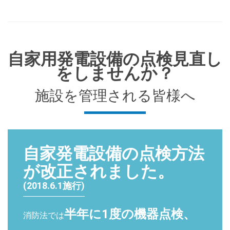
自家用発電設備の点検見直し
をしませんか？
施設を管理される皆様へ
自家発電設備の点検方法
が改正されました。
(2018.6.1施行)
半年に1度の機器点検、
消防法では