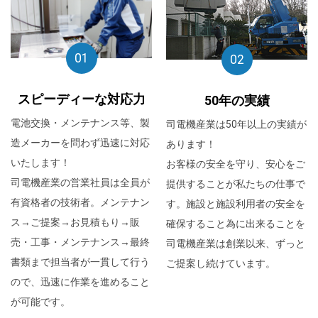
01
02
スピーディーな対応力
50年の実績
電池交換・メンテナンス等、製
司電機産業は50年以上の実績が
造メーカーを問わず迅速に対応
あります！
いたします！
お客様の安全を守り、安心をご
司電機産業の営業社員は全員が
提供することが私たちの仕事で
有資格者の技術者。メンテナン
す。施設と施設利用者の安全を
ス→ご提案→お見積もり→販
確保すること為に出来ることを
売・工事・メンテナンス→最終
司電機産業は創業以来、ずっと
書類まで担当者が一貫して行う
ご提案し続けています。
ので、迅速に作業を進めること
が可能です。